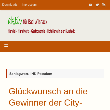
Zum
Suche
Downloads
Impressum
Inhalt
nach:
Suchen
springen
Startseite
Schlagwort:
IHK Potsdam
Glückwunsch an die
Gewinner der City-